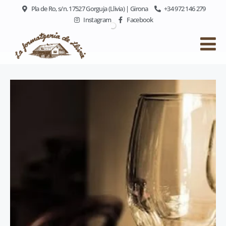
Pla de Ro, s/n. 17527 Gorguja (Llivia) | Girona
+34 972 146 279
Instagram
Facebook