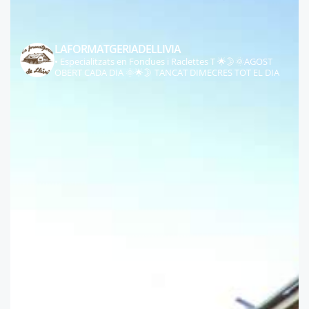
LAFORMATGERIADELLIVIA
• Especialitzats en Fondues i Raclettes
T
🌟🌛🌞AGOST
OBERT CADA DIA 🌞🌟🌛
TANCAT DIMECRES TOT EL DIA