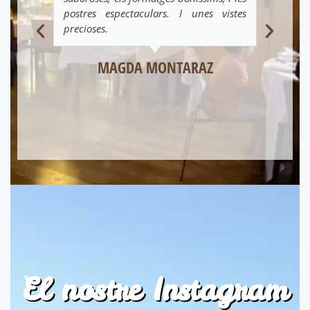
postres espectaculars. I unes vistes
esp
precioses.
pe
pla
MAGDA MONTARAZ
El nostre Instagram