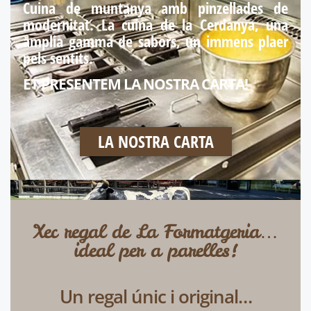
Cuina de muntanya amb pinzellades de
modernitat. La cuina de la Cerdanya, una
amplia gamma de sabors, un immens plaer
pels sentits.
ET PRESENTEM LA NOSTRA CARTA!
LA NOSTRA CARTA
Xec regal de La Formatgeria…
ideal per a parelles!
Un regal únic i original…