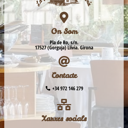
On Som
Pla de Ro, s/n.
17527 (Gorguja) Llívia. Girona
Contacte
+34 972 146 279
Xarxes socials