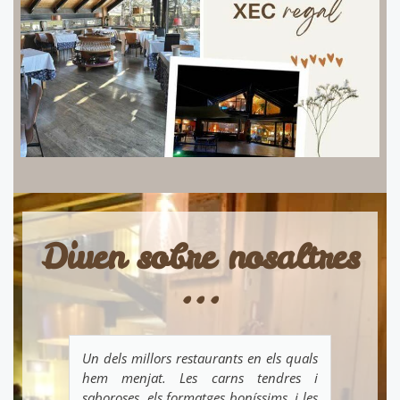
Diuen sobre nosaltres
...
Un dels millors restaurants en els quals
Exq
hem menjat. Les carns tendres i
ac
saboroses, els formatges boníssims, i les
tr